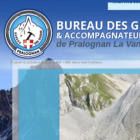
marmott
BUREAU DES G
& ACCOMPAGNATEU
de Pralognan La Va
Publié le
octobre 4, 2016
à
600 × 800
dans
marmottons
.
← Précédent