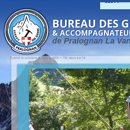
esc14
BUREAU DES G
& ACCOMPAGNATEU
de Pralognan La Va
Publié le
octobre 4, 2016
à
1000 × 750
dans
esc14
.
← Précédent