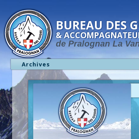
BUREAU DES G
& ACCOMPAGNATEU
de Pralognan La Va
Archives
p