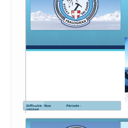
Difficulté : Non
Période :
connue
g