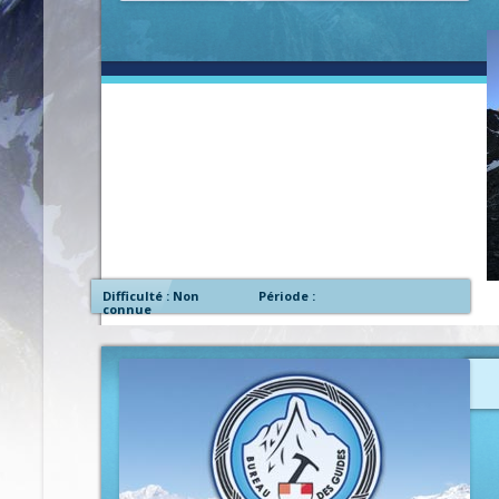
Difficulté : Non
Période :
connue
p