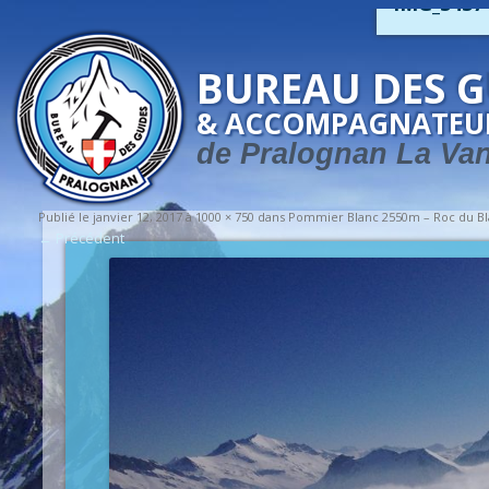
IMG_3437
BUREAU DES G
& ACCOMPAGNATEU
de Pralognan La Va
Publié le
janvier 12, 2017
à
1000 × 750
dans
Pommier Blanc 2550m – Roc du B
← Précédent