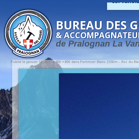
col vanoi
BUREAU DES G
& ACCOMPAGNATEU
de Pralognan La Va
Publié le
janvier 12, 2017
à
600 × 800
dans
Pommier Blanc 2550m – Roc du Bl
← Précédent