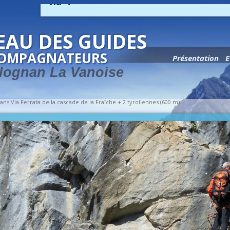
via-4
EAU DES GUIDES
COMPAGNATEURS
Présentation
E
lognan La Vanoise
ans
Via Ferrata de la cascade de la Fraîche + 2 tyroliennes (600 m)
.