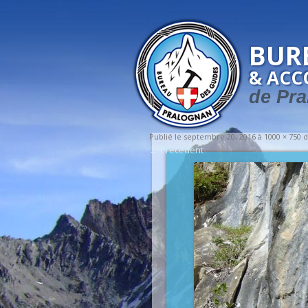
BUR
& AC
de Pra
Publié le
septembre 20, 2016
à
1000 × 750
d
← Précédent