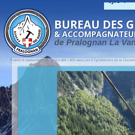
tyro-4
BUREAU DES G
& ACCOMPAGNATEU
de Pralognan La Va
Publié le
septembre 26, 2016
à
600 × 800
dans
Les 6 Tyroliennes de la Cascad
← Précédent