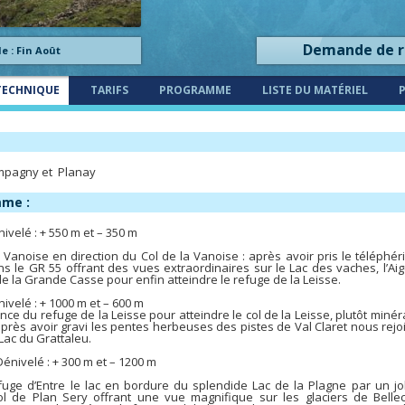
Demande de 
e : Fin Août
TECHNIQUE
TARIFS
PROGRAMME
LISTE DU MATÉRIEL
ampagny et Planay
mme :
nivelé : + 550 m et – 350 m
Vanoise en direction du Col de la Vanoise : après avoir pris le téléphér
s le GR 55 offrant des vues extraordinaires sur le Lac des vaches, l’Aigu
 la Grande Casse pour enfin atteindre le refuge de la Leisse.
nivelé : + 1000 m et – 600 m
ce du refuge de la Leisse pour atteindre le col de la Leisse, plutôt minér
 après avoir gravi les pentes herbeuses des pistes de Val Claret nous rejo
Lac du Grattaleu.
Dénivelé : + 300 m et – 1200 m
fuge d’Entre le lac en bordure du splendide Lac de la Plagne par un jol
l de Plan Sery offrant une vue magnifique sur les glaciers de Bellec