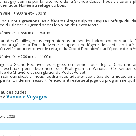
hampagny dominé par la face nord de la Grande Casse. Nous visiterons p
henticité. Nuitée au refuge du bois.
nivelé : + 900 m et – 300 m
 bois nous gravirons les différents étages alpins jusqu’au refuge du Pl
ed du glacier du grand bec et le vallon de Becca Motta.
Dénivelé : + 850 m et – 800 m
lan des Gouilles, nous emprunterons un sentier balcon contournant la 
ol ombragé de la Tour du Merle et après une légère descente en forêt
énivelés pour retrouver le refuge du Grand Bec, niché sur l’épaule de la V
Dénivelé : + 200 m et – 1100 m
fuge du Grand Bec avec les regrets du dernier jour, déjà… Dans une 
e Leschaux pour descendre sur Pralognan la Vanoise. Ce sentier 
llée de Chavière et son glacier de Peclet Polset
 sûr qu’indicatif, il nous faudra nous adapter aux aléas de la météo ainsi
pants. En dernier ressort, l’encadrant reste seul juge du programme qu’il
.
au des guides.
Vanoise Voyages
on à
bre 2023