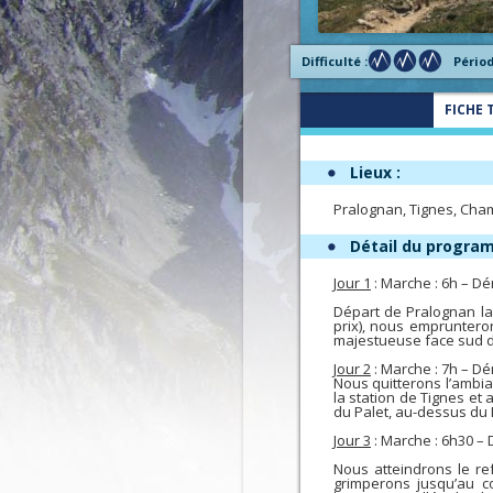
Difficulté :
Périod
FICHE 
Lieux :
Pralognan, Tignes, Ch
Détail du progra
Jour 1
: Marche : 6h – Dé
Départ de Pralognan la 
prix), nous emprunteron
majestueuse face sud de
Jour 2
: Marche : 7h – Dé
Nous quitterons l’ambian
la station de Tignes et
du Palet, au-dessus du 
Jour 3
: Marche : 6h30 – 
Nous atteindrons le re
grimperons jusqu’au co