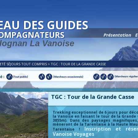
EAU DES GUIDES
COMPAGNATEURS
Présentation
E
lognan La Vanoise
 ETÉ
SÉJOURS TOUT COMPRIS
>
TGC : TOUR DE LA GRANDE CASSE
TGC : Tour de la Grande Casse
Trekking exceptionnel de 6 jours pour déco
la Vanoise en faisant le tour de la Grande
3855m). Dans des paysages magnifiques,
mèneront de la Tarentaise à la Haute Mau
Inscription et rés
Tarentaise !
Vanoise Voyages