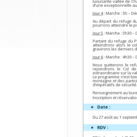
luxuriante vallée de C
d’une exceptionnelle aut
Jour 4
: Marche : 5h – Dé
Au départ du refuge du
pourrons atteindre le pi
Jour 5
: Marche : 5h30 – 
Partant du refuge du P
atteindrons alors le c
gravirons les derniers d
Jour 6
: Marche : 4h30 – 
Nous quitterons le re
rejoindrons le Col d
extraordinaire sur la va
Le programme n’est bien
montagne et des partici
d’impératifs de sécurité
Renseignement au bure
Inscription et réservati
Date :
Du 27 août au 1 septem
RDV :