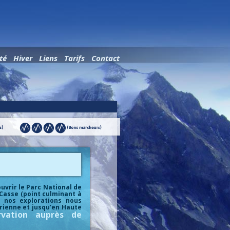
Aller au contenu principal
té
Hiver
Liens
Tarifs
Contact
uvrir le Parc National de
 Casse (point culminant à
 nos explorations nous
rienne et jusqu’en Haute
ervation auprès de