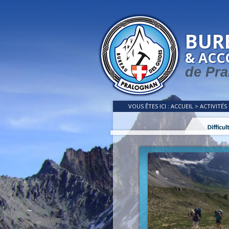
BUR
& AC
de Pra
VOUS ÊTES ICI :
ACCUEIL
>
ACTIVITÉS